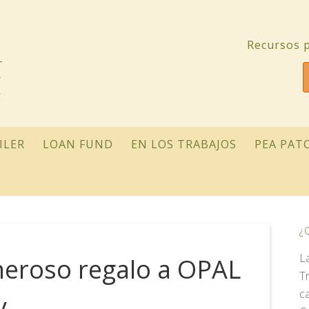
Recursos p
ILER
LOAN FUND
EN LOS TRABAJOS
PEA PAT
¿
L
neroso regalo a OPAL
T
c
y