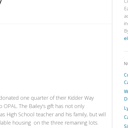
C
E
a
i
B
e
N
C
C
W
 donated one quarter of their Kidder Way
D
o OPAL. The Bailey’s gift has not only
L
 High School teacher and his family, but will
C
dable housing on the three remaining lots.
S