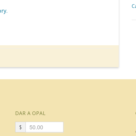
C
ory.
DAR A OPAL
$