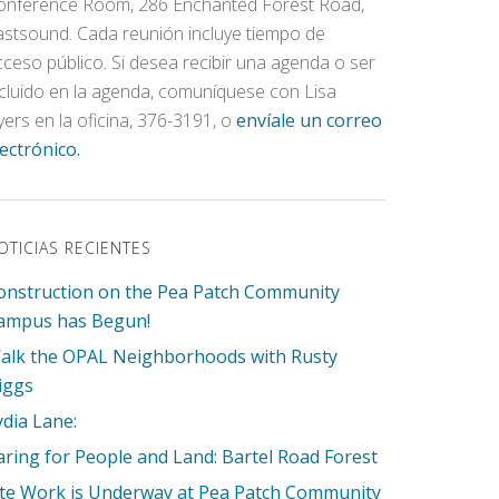
onference Room, 286 Enchanted Forest Road,
astsound. Cada reunión incluye tiempo de
cceso público. Si desea recibir una agenda o ser
ncluido en la agenda, comuníquese con Lisa
yers en la oficina, 376-3191, o
envíale un correo
lectrónico.
OTICIAS RECIENTES
onstruction on the Pea Patch Community
ampus has Begun!
alk the OPAL Neighborhoods with Rusty
iggs
ydia Lane:
aring for People and Land: Bartel Road Forest
ite Work is Underway at Pea Patch Community