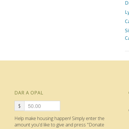
D
L
C
S
C
DAR A OPAL
$
Help make housing happen! Simply enter the
amount you'd like to give and press "Donate