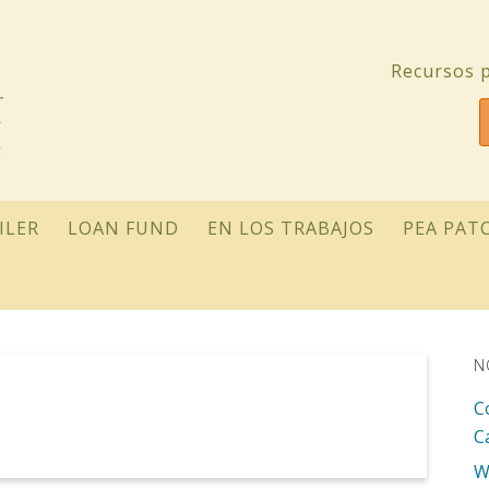
Recursos p
ILER
LOAN FUND
EN LOS TRABAJOS
PEA PAT
N
C
C
W