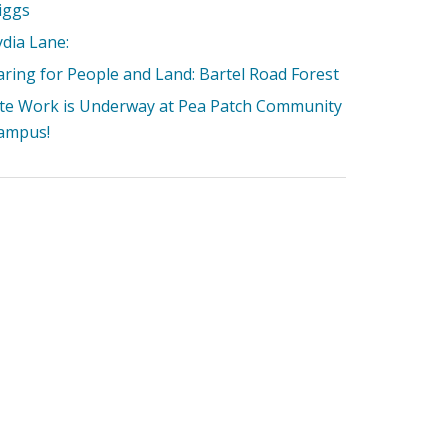
iggs
ydia Lane:
aring for People and Land: Bartel Road Forest
ite Work is Underway at Pea Patch Community
ampus!