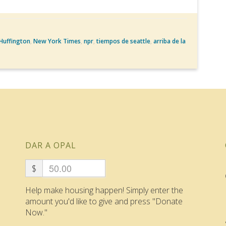
Huffington
,
New York Times
,
npr
,
tiempos de seattle
,
arriba de la
DAR A OPAL
$
Help make housing happen! Simply enter the
amount you'd like to give and press "Donate
Now."