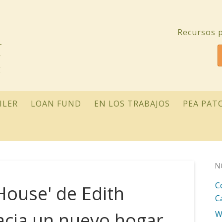
Recursos p
ILER
LOAN FUND
EN LOS TRABAJOS
PEA PAT
N
C
House' de Edith
C
hacia un nuevo hogar
W