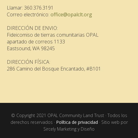
Llamar: 360.376.3191
Correo electrónico:
office@opalclt.org
DIRECCIÓN DE ENVIO:
Fideicomiso de tierras comunitarias OPAL
apartado de correos 1133
Eastsound, WA 98245
DIRECCIÓN FÍSICA:
286 Camino del Bosque Encantado, #B101
© Copyright 2021 OPAL Community Land Trust · Todos los
derechos reservados ·
Política de privacidad
· Sitio web por
Sircely Marketing y Diseño