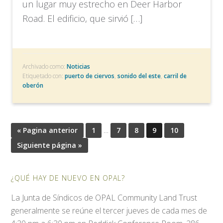
un lugar muy estrecho en Deer Harbor
Road. El edificio, que sirvió […]
Archivado como:
Noticias
Etiquetado con:
puerto de ciervos
,
sonido del este
,
carril de
oberón
« Pagina anterior
1
…
7
8
9
10
Siguiente página »
¿QUÉ HAY DE NUEVO EN OPAL?
La Junta de Síndicos de OPAL Community Land Trust
generalmente se reúne el tercer jueves de cada mes de