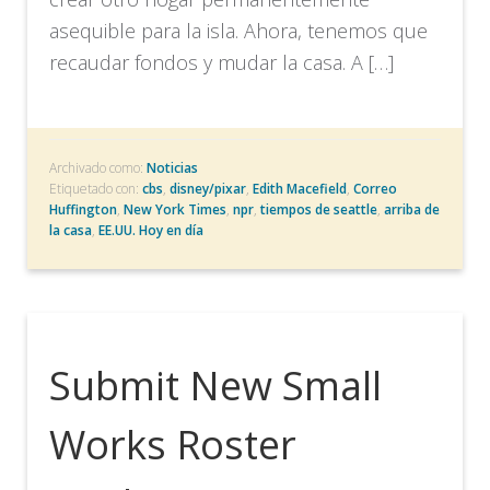
asequible para la isla. Ahora, tenemos que
recaudar fondos y mudar la casa. A […]
Archivado como:
Noticias
Etiquetado con:
cbs
,
disney/pixar
,
Edith Macefield
,
Correo
Huffington
,
New York Times
,
npr
,
tiempos de seattle
,
arriba de
la casa
,
EE.UU. Hoy en día
Submit New Small
Works Roster