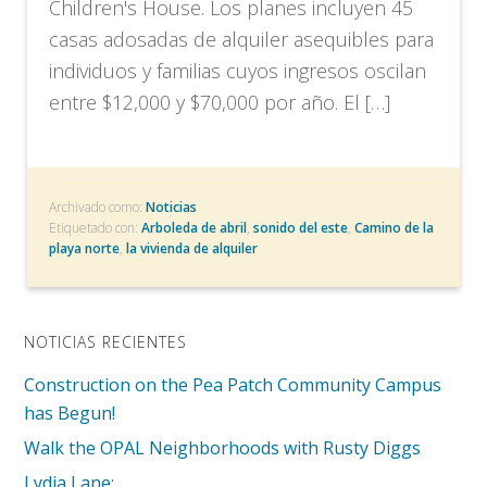
Children's House. Los planes incluyen 45
casas adosadas de alquiler asequibles para
individuos y familias cuyos ingresos oscilan
entre $12,000 y $70,000 por año. El […]
Archivado como:
Noticias
Etiquetado con:
Arboleda de abril
,
sonido del este
,
Camino de la
playa norte
,
la vivienda de alquiler
NOTICIAS RECIENTES
Construction on the Pea Patch Community Campus
has Begun!
Walk the OPAL Neighborhoods with Rusty Diggs
Lydia Lane: