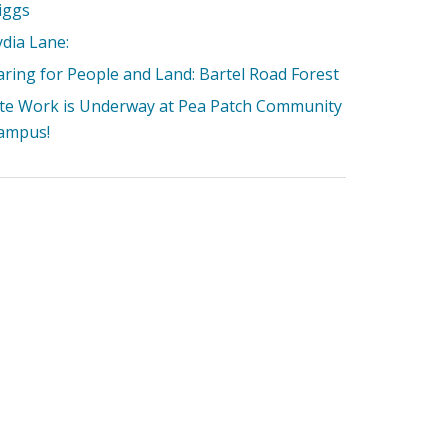
iggs
ydia Lane:
aring for People and Land: Bartel Road Forest
ite Work is Underway at Pea Patch Community
ampus!