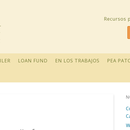
Recursos p
ILER
LOAN FUND
EN LOS TRABAJOS
PEA PAT
N
C
C
W