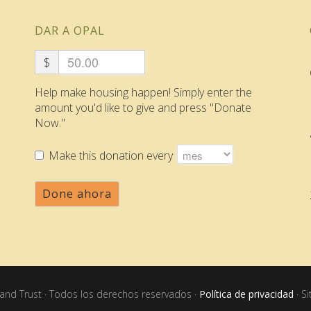
DAR A OPAL
$
Help make housing happen! Simply enter the
amount you'd like to give and press "Donate
Now."
Make this donation every
Done ahora
nd Trust · Todos los derechos reservados ·
Política de privacidad
· S