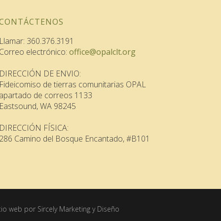
CONTÁCTENOS
Llamar: 360.376.3191
Correo electrónico:
office@opalclt.org
DIRECCIÓN DE ENVIO:
Fideicomiso de tierras comunitarias OPAL
apartado de correos 1133
Eastsound, WA 98245
DIRECCIÓN FÍSICA:
286 Camino del Bosque Encantado, #B101
itio web por Sircely Marketing y Diseño