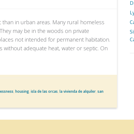
D
L
 than in urban areas. Many rural homeless
C
. They may be in the woods on private
S
places not intended for permanent habitation.
C
s without adequate heat, water or septic. On
essness
,
housing
,
isla de las orcas
,
la vivienda de alquiler
,
san