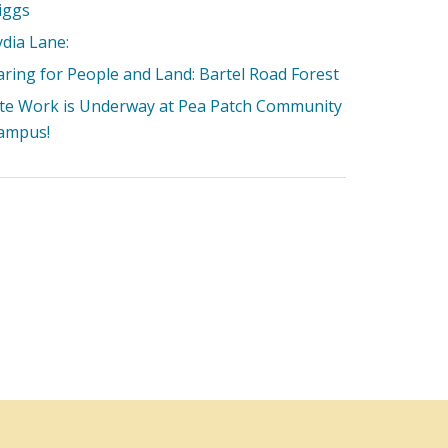
iggs
ydia Lane:
aring for People and Land: Bartel Road Forest
ite Work is Underway at Pea Patch Community
ampus!