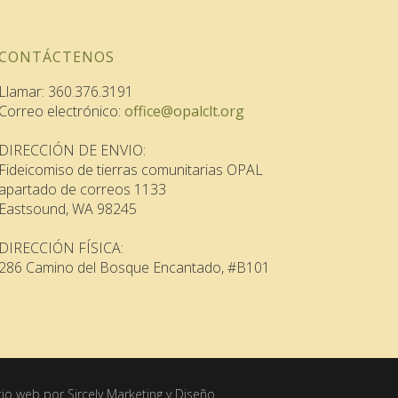
CONTÁCTENOS
Llamar: 360.376.3191
Correo electrónico:
office@opalclt.org
DIRECCIÓN DE ENVIO:
Fideicomiso de tierras comunitarias OPAL
apartado de correos 1133
Eastsound, WA 98245
DIRECCIÓN FÍSICA:
286 Camino del Bosque Encantado, #B101
itio web por Sircely Marketing y Diseño