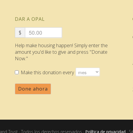
DAR A OPAL
$
Help make housing happen! Simply enter the
amount you'd like to give and press "Donate
Now."
Make this donation every
Done ahora
nd Trust · Todos los derechos reservados ·
Política de privacidad
· S