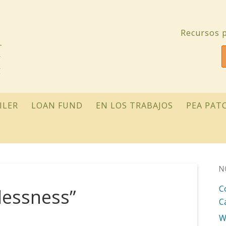
Recursos p
ILER
LOAN FUND
EN LOS TRABAJOS
PEA PAT
N
C
essness”
C
W