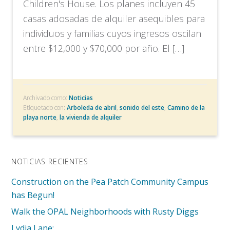
Children's House. Los planes incluyen 45
casas adosadas de alquiler asequibles para
individuos y familias cuyos ingresos oscilan
entre $12,000 y $70,000 por año. El […]
Archivado como:
Noticias
Etiquetado con:
Arboleda de abril
,
sonido del este
,
Camino de la
playa norte
,
la vivienda de alquiler
NOTICIAS RECIENTES
Construction on the Pea Patch Community Campus
has Begun!
Walk the OPAL Neighborhoods with Rusty Diggs
Lydia Lane: