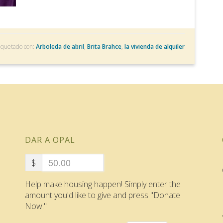
iquetado con:
Arboleda de abril
,
Brita Brahce
,
la vivienda de alquiler
DAR A OPAL
$
Help make housing happen! Simply enter the
amount you'd like to give and press "Donate
Now."