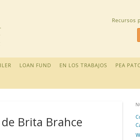
Recursos p
ILER
LOAN FUND
EN LOS TRABAJOS
PEA PAT
N
C
 de Brita Brahce
C
W