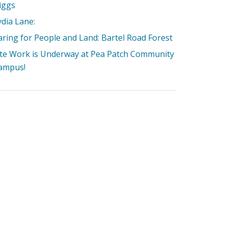
iggs
ydia Lane:
aring for People and Land: Bartel Road Forest
ite Work is Underway at Pea Patch Community
ampus!